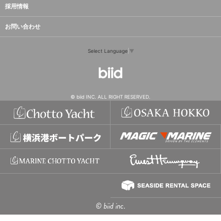
採用情報
お問い合わせ
Select Language
▼
© biid INC. ALL RIGHT RESERVED.
© biid inc.