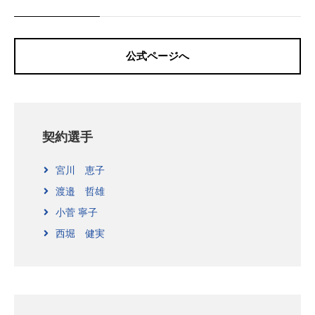
公式ページへ
契約選手
宮川 恵子
渡邉 哲雄
小菅 寧子
西堀 健実