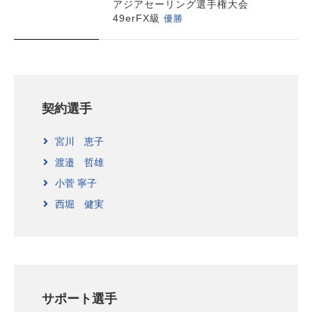
アジアセーリング選手権大会
優勝
49erFX級
契約選手
宮川 恵子
渡邉 哲雄
小菅 寧子
西堀 健実
サポート選手