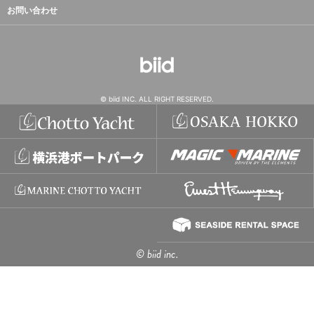
お問い合わせ
© biid INC. ALL RIGHT RESERVED.
© biid inc.