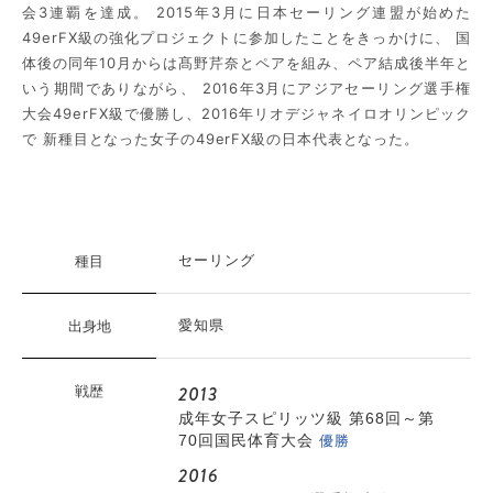
会3連覇を達成。 2015年3月に日本セーリング連盟が始めた
49erFX級の強化プロジェクトに参加したことをきっかけに、 国
体後の同年10月からは髙野芹奈とペアを組み、ペア結成後半年と
いう期間でありながら、 2016年3月にアジアセーリング選手権
大会49erFX級で優勝し、2016年リオデジャネイロオリンピック
で 新種目となった女子の49erFX級の日本代表となった。
種目
セーリング
出身地
愛知県
2013
戦歴
成年女子スピリッツ級 第68回～第
優勝
70回国民体育大会
2016