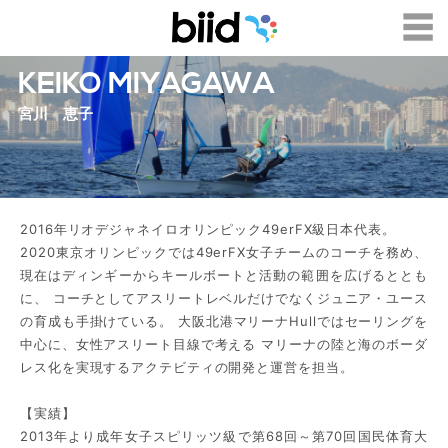
KEIKO MIYAGAWA
宮川 恵子
2016年リオデジャネイロオリンピック49erFX級日本代表。
2020東京オリンピックでは49erFX女子チームのコーチを務め、
現在はディンギーからキールボートと活動の範囲を広げるととも
に、 コーチとしてアスリートレベルだけでなくジュニア・ユース
の育成も手掛けている。 大阪北港マリーナHullではセーリングを
中心に、女性アスリート目線で考える マリーナの陸と海のボーダ
レス化を実現するアクテビティの開発と運営を担当。
【実績】
2013年より成年女子スピリッツ級で第68回～第70回国民体育大